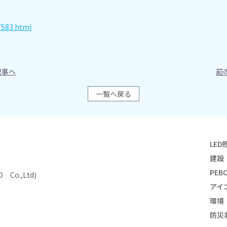
7583.html
事へ
前
一覧へ戻る
LED
建設
PEBO
Co.,Ltd)
アイ
環境
防災