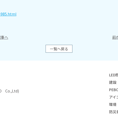
4985.html
事へ
前
一覧へ戻る
LED
建設
PEBO
Co.,Ltd)
アイ
環境
防災